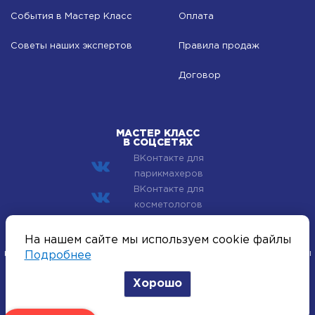
События в Мастер Класс
Оплата
Советы наших экспертов
Правила продаж
Договор
МАСТЕР КЛАСС
В СОЦСЕТЯХ
ВКонтакте для
парикмахеров
ВКонтакте для
косметологов
© 2002–2026 Компания Мастер Класс - профессиональная
На нашем сайте мы используем cookie файлы
косметика для лица, тела и волос. Все хиты индустрии красоты
Подробнее
оптом.
Хорошо
Политика конфиденциальности