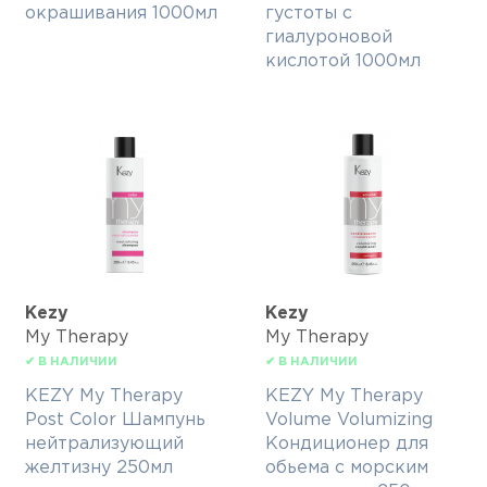
окрашивания 1000мл
густоты с
гиалуроновой
кислотой 1000мл
Kezy
Kezy
My Therapy
My Therapy
✔ В НАЛИЧИИ
✔ В НАЛИЧИИ
KEZY My Therapy
KEZY My Therapy
Post Color Шампунь
Volume Volumizing
нейтрализующий
Кондиционер для
желтизну 250мл
обьема с морским