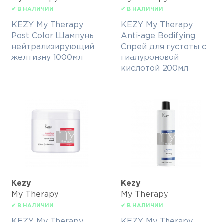
✔ В НАЛИЧИИ
✔ В НАЛИЧИИ
KEZY My Therapy
KEZY My Therapy
Post Color Шампунь
Anti-age Bodifying
нейтрализирующий
Спрей для густоты с
желтизну 1000мл
гиалуроновой
кислотой 200мл
Kezy
Kezy
My Therapy
My Therapy
✔ В НАЛИЧИИ
✔ В НАЛИЧИИ
KEZY My Therapy
KEZY My Therapy