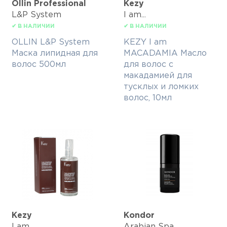
Ollin Professional
Kezy
L&P System
I am...
✔ В НАЛИЧИИ
✔ В НАЛИЧИИ
OLLIN L&P System
KEZY I am
Маска липидная для
MACADAMIA Масло
волос 500мл
для волос с
макадамией для
тусклых и ломких
волос, 10мл
Kezy
Kondor
I am...
Arabian Spa