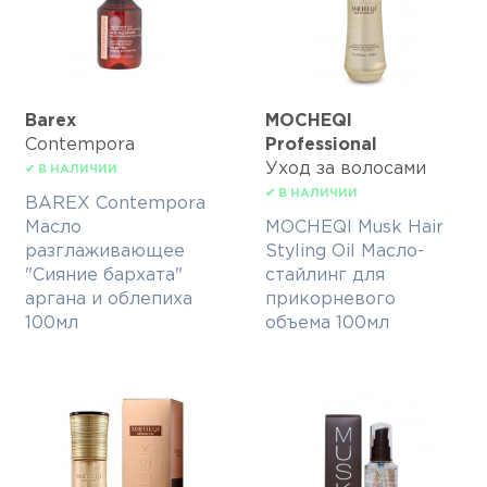
Barex
MOCHEQI
Contempora
Professional
Уход за волосами
✔ В НАЛИЧИИ
✔ В НАЛИЧИИ
BAREX Contempora
Масло
MOCHEQI Musk Hair
разглаживающее
Styling Oil Масло-
"Сияние бархата"
стайлинг для
аргана и облепиха
прикорневого
100мл
объема 100мл