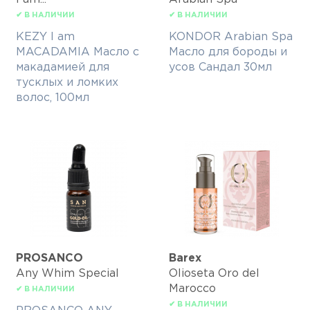
✔ В НАЛИЧИИ
✔ В НАЛИЧИИ
KEZY I am
KONDOR Arabian Spa
MACADAMIA Масло c
Масло для бороды и
макадамией для
усов Сандал 30мл
тусклых и ломких
волос, 100мл
PROSANCO
Barex
Any Whim Special
Olioseta Oro del
Marocco
✔ В НАЛИЧИИ
✔ В НАЛИЧИИ