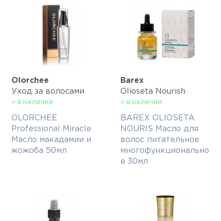
Olorchee
Barex
Уход за волосами
Olioseta Nourish
✔ В НАЛИЧИИ
✔ В НАЛИЧИИ
OLORCHEE
BAREX OLIOSETA
Professional Miracle
NOURIS Масло для
Масло макадамии и
волос питательное
жожоба 50мл
многофункционально
е 30мл