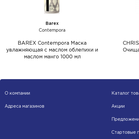
Barex
Contempora
BAREX Contempora Маска
CHRIS
увлажняющая с маслом облепихи и
Очища
маслом манго 1000 мл
О компании
Каталог тов
Адреса магазинов
Акции
Предложени
Стартовые 