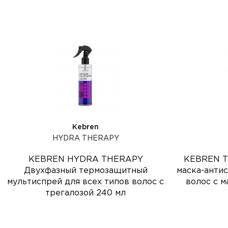
Kebren
HYDRA THERAPY
KEBREN HYDRA THERAPY
KEBREN T
Двухфазный термозащитный
маска-анти
мультиспрей для всех типов волос с
волос с м
трегалозой 240 мл