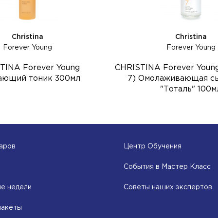
Christina
Christina
Forever Young
Forever Young
TINA Forever Young
CHRISTINA Forever Young
ющий тоник 300мл
7) Омолаживающая с
"Тоталь" 100м
аров
Центр Обучения
События в Мастер Класс
е недели
Советы наших экспертов
пакеты