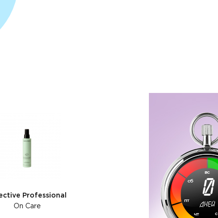
0
ective Professional
дней
On Care