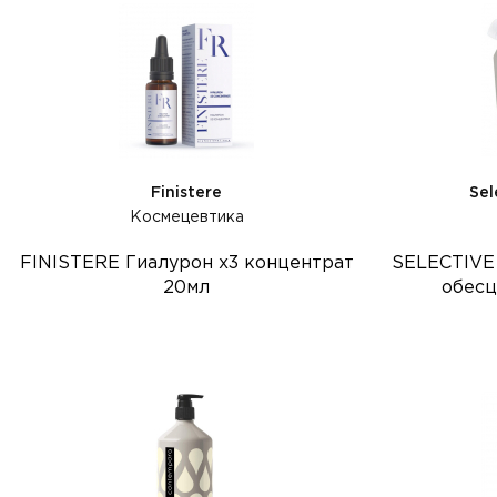
Finisterе
Sel
Космецевтика
FINISTERE Гиалурон х3 концентрат
SELECTIVE 
20мл
обес