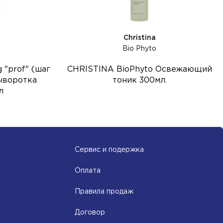
Christina
Bio Phyto
 "prof" (шаг
CHRISTINA BioPhyto Освежающий
ыворотка
тоник 300мл.
л
Сервис и подержка
Оплата
Правила продаж
Договор