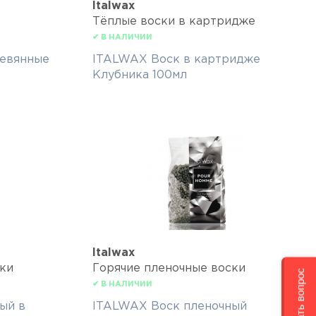
Italwax
Тёплые воски в картридже
✔ В НАЛИЧИИ
евянные
ITALWAX Воск в картридже
Клубника 100мл
Italwax
ки
Горячие пленочные воски
Задать вопрос
✔ В НАЛИЧИИ
ый в
ITALWAX Воск пленочный