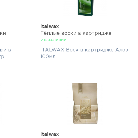
Italwax
ки
Тёплые воски в картридже
✔ В НАЛИЧИИ
ый в
ITALWAX Воск в картридже Алоэ
гр
100мл
Italwax