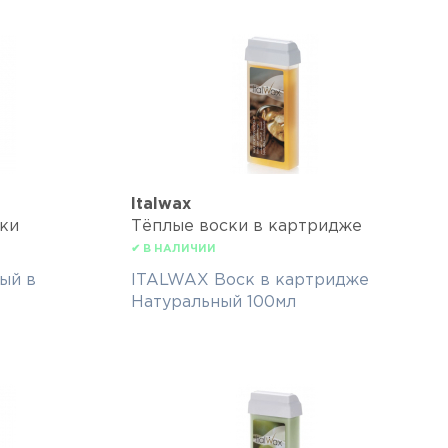
Italwax
ки
Тёплые воски в картридже
✔ В НАЛИЧИИ
ый в
ITALWAX Воск в картридже
Натуральный 100мл