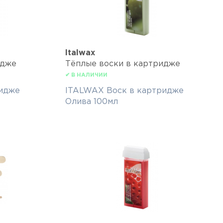
Italwax
идже
Тёплые воски в картридже
✔ В НАЛИЧИИ
идже
ITALWAX Воск в картридже
Олива 100мл