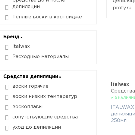
Средства до и после
депиляци
депиляции
profy.ru.
Тёплые воски в картридже
Бренд
Italwax
Расходные материалы
Средства депиляции
Italwax
воски горячие
Средства
воски низких температур
✔ В НАЛИЧИ
воскоплавы
ITALWAX 
депиляци
сопутствующие средства
250мл
уход до депиляции