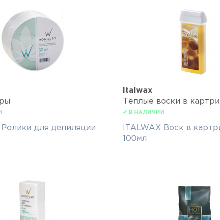
Italwax
ары
Тёплые воски в картр
И
✔ В НАЛИЧИИ
Ролики для депиляции
ITALWAX Воск в карт
м
100мл