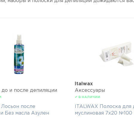
и, наборы и полоски для депиляции дожидаются вас
Italwax
 до и после депиляции
Аксессуары
И
✔ В НАЛИЧИИ
Лосьон после
ITALWAX Полоска для 
и Без масла Азулен
муслиновая 7х20 №100