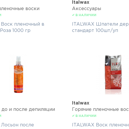
Italwax
пленочные воски
Аксессуары
И
✔ В НАЛИЧИИ
Воск пленочный в
ITALWAX Шпатели дер
Роза 1000 гр
стандарт 100шт/уп
Italwax
 до и после депиляции
Горячие пленочные вос
И
✔ В НАЛИЧИИ
Лосьон после
ITALWAX Воск пленочн