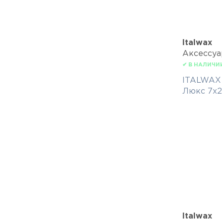
Italwax
Аксессу
✔ В НАЛИЧИ
ITALWAX 
Люкс 7х
Italwax