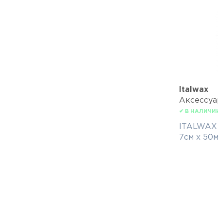
Italwax
Аксессу
✔ В НАЛИЧИ
ITALWAX 
7см х 50