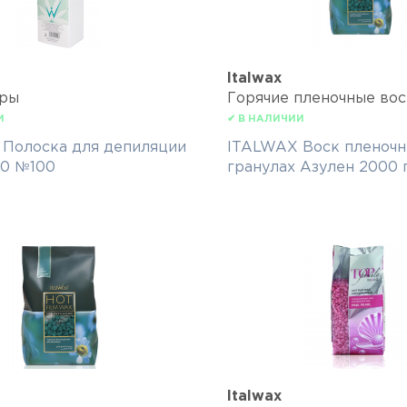
Italwax
ары
Горячие пленочные вос
И
✔ В НАЛИЧИИ
Полоска для депиляции
ITALWAX Воск пленочн
20 №100
гранулах Азулен 2000 
Italwax