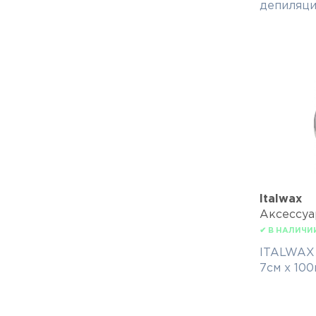
депиляци
Italwax
Аксессу
✔ В НАЛИЧИ
ITALWAX 
7см х 100