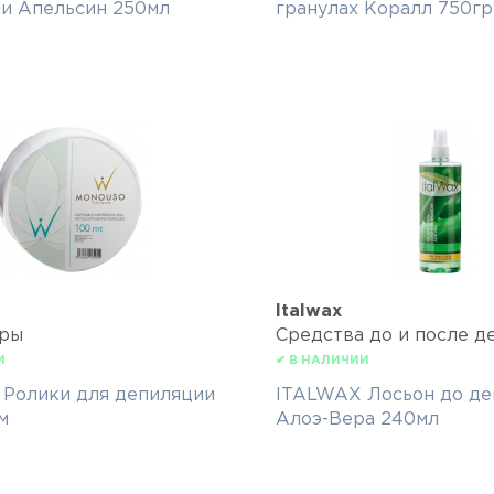
и Апельсин 250мл
гранулах Коралл 750гр
Italwax
ары
Средства до и после д
И
✔ В НАЛИЧИИ
Ролики для депиляции
ITALWAX Лосьон до де
м
Алоэ-Вера 240мл