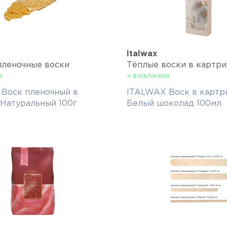
Italwax
пленочные воски
Тёплые воски в картр
И
✔ В НАЛИЧИИ
Воск пленочный в
ITALWAX Воск в картр
 Натуральный 100г
Белый шоколад 100мл