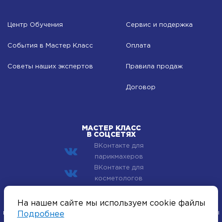
Центр Обучения
Сервис и подержка
События в Мастер Класс
Оплата
Советы наших экспертов
Правила продаж
Договор
МАСТЕР КЛАСС
В СОЦСЕТЯХ
ВКонтакте для
парикмахеров
ВКонтакте для
косметологов
© 2002–2026 Компания Мастер Класс - профессиональная
На нашем сайте мы используем cookie файлы
косметика для лица, тела и волос. Все хиты индустрии красоты
Подробнее