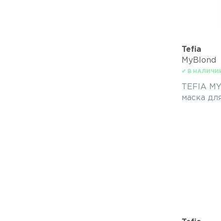
Tefia
MyBlond
✔ В НАЛИЧИ
TEFIA MY
маска дл