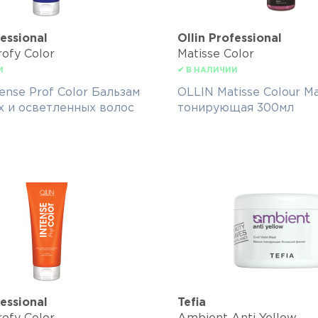
fessional
Ollin Professional
rofy Color
Matisse Color
И
✔ В НАЛИЧИИ
ense Prof Color Бальзам
OLLIN Matisse Colour М
х и осветленных волос
тонирующая 300мл
fessional
Tefia