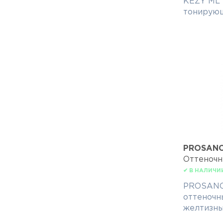
KEZY ML 
тонирую
PROSAN
Оттеночн
✔ В НАЛИЧИ
PROSANCO
оттеночн
желтизны