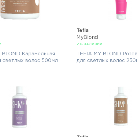
Tefia
MyBlond
И
✔ В НАЛИЧИИ
 BLOND Карамельная
TEFIA MY BLOND Розов
я светлых волос 500мл
для светлых волос 250