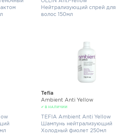
теночный
OLLIN Anti-Yellow
рактом
Нейтрализующий спрей для
мл
волос 150мл
Tefia
Ambient Anti Yellow
✔ В НАЛИЧИИ
low
TEFIA Ambient Anti Yellow
щий
Шампунь нейтрализующий
мл
Холодный фиолет 250мл