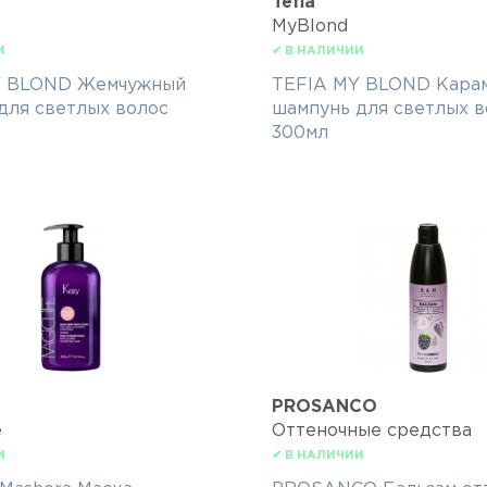
Tefia
MyBlond
И
✔ В НАЛИЧИИ
Y BLOND Жемчужный
TEFIA MY BLOND Кара
для светлых волос
шампунь для светлых в
300мл
PROSANCO
e
Оттеночные средства
И
✔ В НАЛИЧИИ