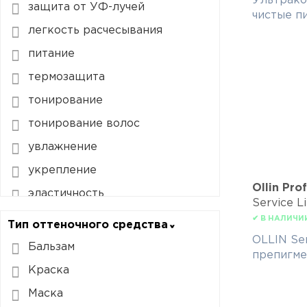
Ультрак
защита от УФ-лучей
чистые п
легкость расчесывания
питание
термозащита
тонирование
тонирование волос
увлажнение
укрепление
Ollin Pro
эластичность
Service L
✔ В НАЛИЧИ
Тип оттеночного средства
OLLIN Se
Бальзам
препигме
Краска
Маска