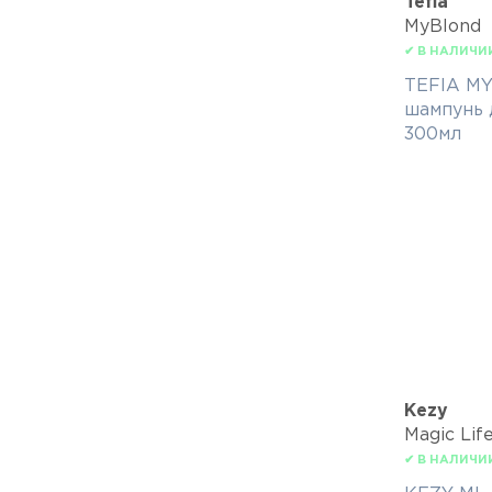
Tefia
MyBlond
✔ В НАЛИЧИ
TEFIA M
шампунь 
300мл
Kezy
Magic Lif
✔ В НАЛИЧИ