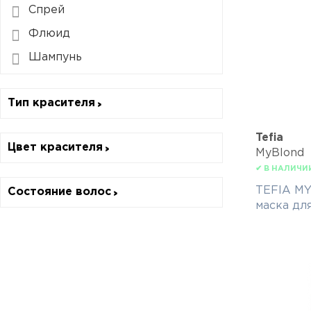
Спрей
Флюид
Шампунь
Тип красителя
Tefia
Цвет красителя
MyBlond
✔ В НАЛИЧИ
TEFIA M
Состояние волос
маска дл