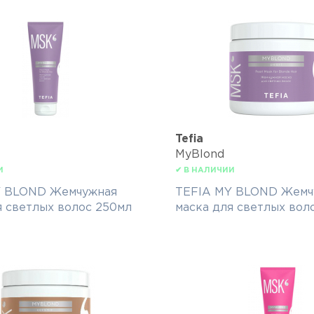
Tefia
MyBlond
И
✔ В НАЛИЧИИ
Y BLOND Жемчужная
TEFIA MY BLOND Жемч
я светлых волос 250мл
маска для светлых вол