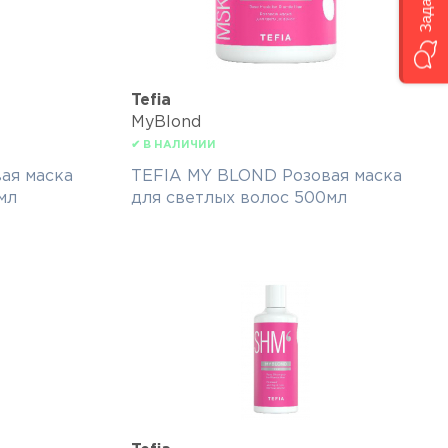
Tefia
MyBlond
✔ В НАЛИЧИИ
ая маска
TEFIA MY BLOND Розовая маска
мл
для светлых волос 500мл