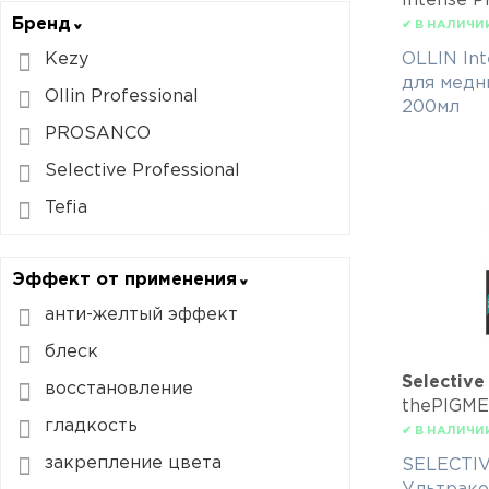
Intense P
Бренд
✔ В НАЛИЧИ
Kezy
OLLIN Int
для медн
Ollin Professional
200мл
PROSANCO
Selective Professional
Tefia
Эффект от применения
анти-желтый эффект
блеск
Selective
восстановление
thePIGM
гладкость
✔ В НАЛИЧИ
закрепление цвета
SELECTI