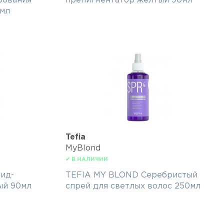
рования
препигментатор желтый 90мл
0мл
Tefia
MyBlond
✔ В НАЛИЧИИ
юид-
TEFIA MY BLOND Серебристый
ый 90мл
спрей для светлых волос 250мл