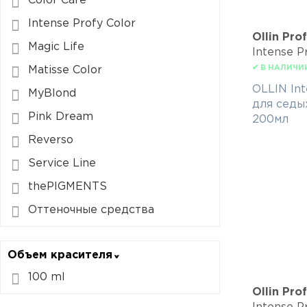
Color Care
Intense Profy Color
Ollin Pro
Magic Life
Intense P
✔ В НАЛИЧИ
Matisse Color
OLLIN Int
MyBlond
для седы
Pink Dream
200мл
Reverso
Service Line
thePIGMENTS
Оттеночные средства
Объем красителя
100 ml
Ollin Pro