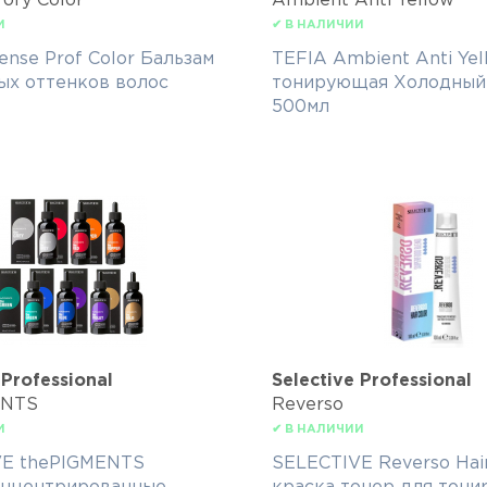
rofy Color
Ambient Anti Yellow
И
✔ В НАЛИЧИИ
ense Prof Color Бальзам
TEFIA Ambient Anti Ye
ых оттенков волос
тонирующая Холодный
500мл
 Professional
Selective Professional
ENTS
Reverso
И
✔ В НАЛИЧИИ
VE thePIGMENTS
SELECTIVE Reverso Hai