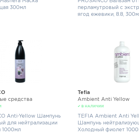
Mashera Маска
PROSANCO Бальзам от
щая 300мл
перламутровый с экст
ягод ежевики, 8.8, 300
CO
Tefia
ые средства
Ambient Anti Yellow
И
✔ В НАЛИЧИИ
 Anti-Yellow Шампунь
TEFIA Ambient Anti Yel
ый для нейтрализации
Шампунь нейтрализую
 1000мл
Холодный фиолет 1000