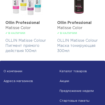
Ollin Professional
Ollin Professional
Matisse Color
Matisse Color
✔ В НАЛИЧИИ
✔ В НАЛИЧИИ
OLLIN Matisse Colour
OLLIN Matisse Colour
Пигмент прямого
Маска тонирующая
действия 100мл
300мл
О компании
Каталог товаров
Адреса магазинов
Акции
Предложение недели
Стартовые пакеты