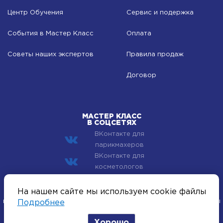
Центр Обучения
Сервис и подержка
События в Мастер Класс
Оплата
Советы наших экспертов
Правила продаж
Договор
МАСТЕР КЛАСС
В СОЦСЕТЯХ
ВКонтакте для
парикмахеров
ВКонтакте для
косметологов
© 2002–2026 Компания Мастер Класс - профессиональная
На нашем сайте мы используем cookie файлы
косметика для лица, тела и волос. Все хиты индустрии красоты
Подробнее
оптом.
Хорошо