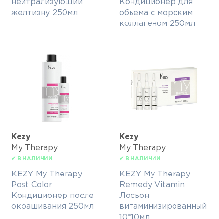
нейтрализующий
Кондиционер для
желтизну 250мл
обьема с морским
коллагеном 250мл
Kezy
Kezy
My Therapy
My Therapy
✔ В НАЛИЧИИ
✔ В НАЛИЧИИ
KEZY My Therapy
KEZY My Therapy
Post Color
Remedy Vitamin
Кондиционер после
Лосьон
окрашивания 250мл
витаминизированный
10*10мл