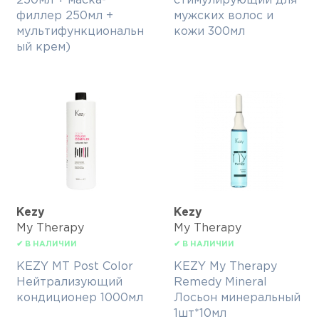
250мл + маска-
стимулирующий для
филлер 250мл +
мужских волос и
мультифункциональн
кожи 300мл
ый крем)
Kezy
Kezy
My Therapy
My Therapy
✔ В НАЛИЧИИ
✔ В НАЛИЧИИ
KEZY MT Post Color
KEZY My Therapy
Нейтрализующий
Remedy Mineral
кондиционер 1000мл
Лосьон минеральный
1шт*10мл