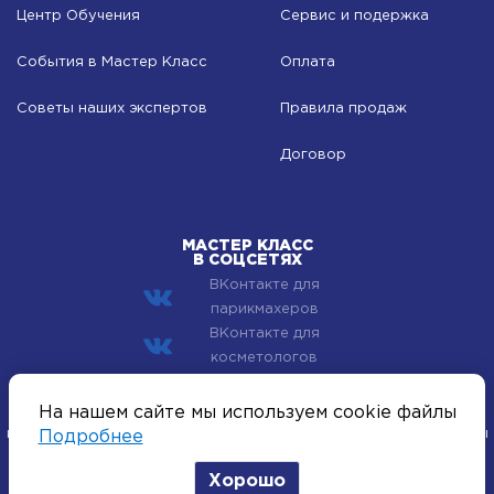
Центр Обучения
Сервис и подержка
События в Мастер Класс
Оплата
Советы наших экспертов
Правила продаж
Договор
МАСТЕР КЛАСС
В СОЦСЕТЯХ
ВКонтакте для
парикмахеров
ВКонтакте для
косметологов
© 2002–2026 Компания Мастер Класс - профессиональная
На нашем сайте мы используем cookie файлы
косметика для лица, тела и волос. Все хиты индустрии красоты
Подробнее
оптом.
Хорошо