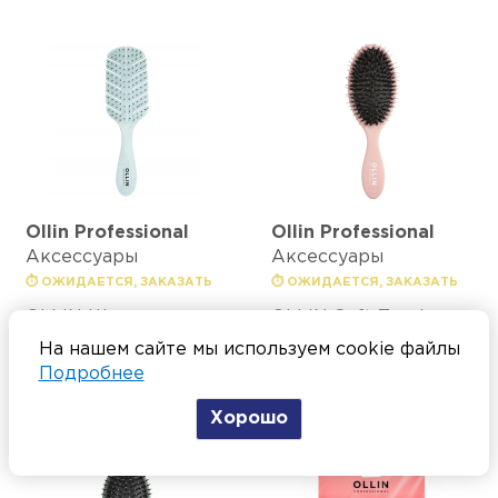
Ollin Professional
Ollin Professional
Аксессуары
Аксессуары
⏱ ОЖИДАЕТСЯ, ЗАКАЗАТЬ
⏱ ОЖИДАЕТСЯ, ЗАКАЗАТЬ
OLLIN Щетка
OLLIN Soft Touch
Flexible гибкая
Щетка массажная
На нашем сайте мы используем cookie файлы
прямоугольная,
комбинированная
Подробнее
нейлоновые штифты
щетина
Хорошо