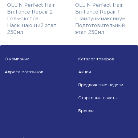
OLLIN Perfect Hair
OLLIN Perfect Hair
Brilliance Repair 2
Brilliance Repair 1
Гель-экстра.
Шампунь-максимум.
Насыщающий этап
Подготовительный
250мл
этап 250мл
О компании
Каталог товаров
Адреса магазинов
Акции
Предложение недели
Стартовые пакеты
Бренды