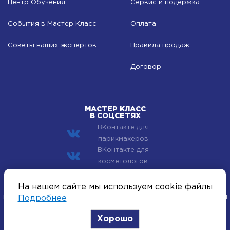
Центр Обучения
Сервис и подержка
События в Мастер Класс
Оплата
Советы наших экспертов
Правила продаж
Договор
МАСТЕР КЛАСС
В СОЦСЕТЯХ
ВКонтакте для
парикмахеров
ВКонтакте для
косметологов
© 2002–2026 Компания Мастер Класс - профессиональная
На нашем сайте мы используем cookie файлы
косметика для лица, тела и волос. Все хиты индустрии красоты
Подробнее
оптом.
Хорошо