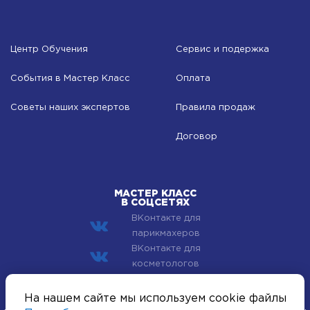
Центр Обучения
Сервис и подержка
События в Мастер Класс
Оплата
Советы наших экспертов
Правила продаж
Договор
МАСТЕР КЛАСС
В СОЦСЕТЯХ
ВКонтакте для
парикмахеров
ВКонтакте для
косметологов
© 2002–2026 Компания Мастер Класс - профессиональная
На нашем сайте мы используем cookie файлы