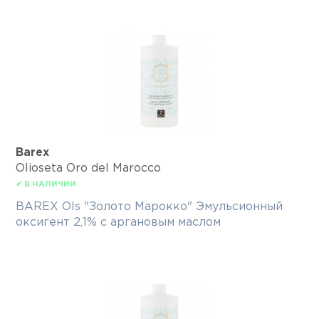
Barex
Olioseta Oro del Marocco
✔ В НАЛИЧИИ
BAREX Ols "Золото Марокко" Эмульсионный
оксигент 2,1% с аргановым маслом