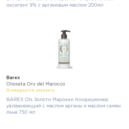
оксигент 9% с аргановым маслом 200мл
Barex
Olioseta Oro del Marocco
⏱ ОЖИДАЕТСЯ, ЗАКАЗАТЬ
BAREX Ols Золото Марокко Кондиционер
увлажняющий с маслом арганы и маслом семян
льна 750 мл