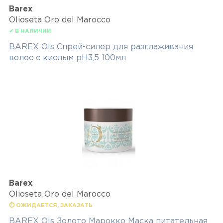
Barex
Olioseta Oro del Marocco
✔ В НАЛИЧИИ
BAREX Ols Спрей-силер для разглаживания
волос с кислым pH3,5 100мл
Barex
Olioseta Oro del Marocco
⏱ ОЖИДАЕТСЯ, ЗАКАЗАТЬ
BAREX Ols Золото Марокко Маска питательная