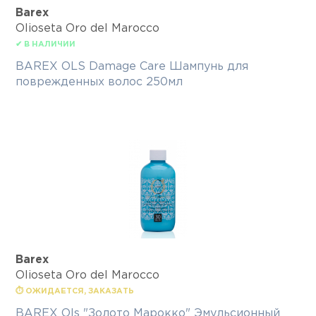
Barex
Olioseta Oro del Marocco
✔ В НАЛИЧИИ
BAREX OLS Damage Care Шампунь для
поврежденных волос 250мл
Barex
Olioseta Oro del Marocco
⏱ ОЖИДАЕТСЯ, ЗАКАЗАТЬ
BAREX Ols "Золото Марокко" Эмульсионный