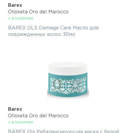
Barex
Olioseta Oro del Marocco
✔ В НАЛИЧИИ
BAREX OLS Damage Care Масло для
поврежденных волос 30мл
Barex
Olioseta Oro del Marocco
✔ В НАЛИЧИИ
BAREX Ols Ребалансирующая маска с белой