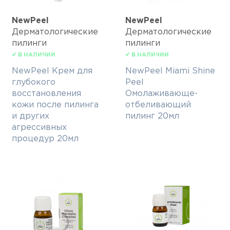
NewPeel
NewPeel
Дерматологические
Дерматологические
пилинги
пилинги
✔ В НАЛИЧИИ
✔ В НАЛИЧИИ
NewPeel Крем для
NewPeel Miami Shine
глубокого
Peel
восстановления
Омолаживающе-
кожи после пилинга
отбеливающий
и других
пилинг 20мл
агрессивных
процедур 20мл