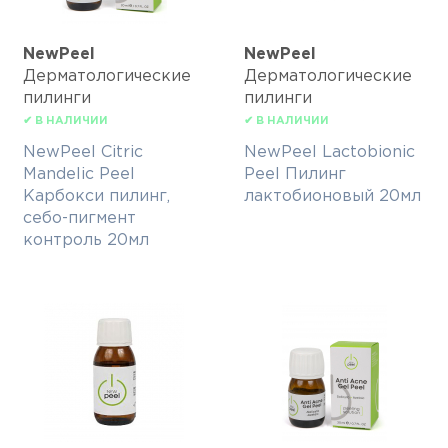
NewPeel
NewPeel
Дерматологические
Дерматологические
пилинги
пилинги
✔ В НАЛИЧИИ
✔ В НАЛИЧИИ
NewPeel Citric
NewPeel Lactobionic
Mandelic Peel
Peel Пилинг
Карбокси пилинг,
лактобионовый 20мл
себо-пигмент
контроль 20мл