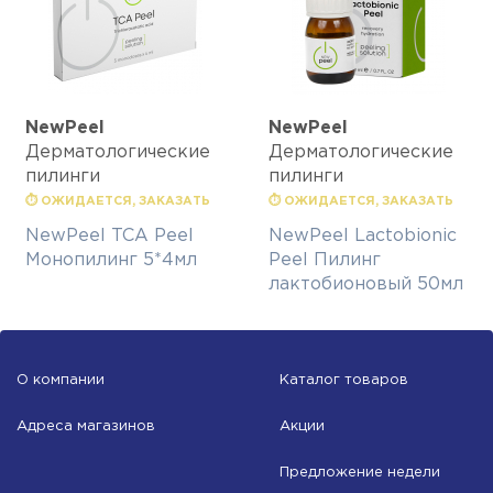
NewPeel
NewPeel
Дерматологические
Дерматологические
пилинги
пилинги
⏱ ОЖИДАЕТСЯ, ЗАКАЗАТЬ
⏱ ОЖИДАЕТСЯ, ЗАКАЗАТЬ
NewPeel TCA Peel
NewPeel Lactobionic
Монопилинг 5*4мл
Peel Пилинг
лактобионовый 50мл
О компании
Каталог товаров
Адреса магазинов
Акции
Предложение недели