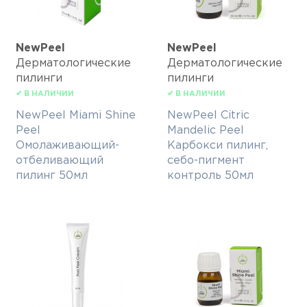
NewPeel
NewPeel
Дерматологические
Дерматологические
пилинги
пилинги
✔ В НАЛИЧИИ
✔ В НАЛИЧИИ
NewPeel Miami Shine
NewPeel Citric
Peel
Mandelic Peel
Омолаживающий-
Карбокси пилинг,
отбеливающий
себо-пигмент
пилинг 50мл
контроль 50мл