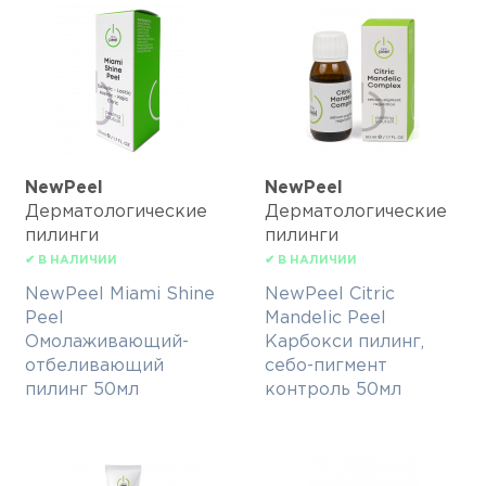
NewPeel
NewPeel
Дерматологические
Дерматологические
пилинги
пилинги
✔ В НАЛИЧИИ
✔ В НАЛИЧИИ
NewPeel Miami Shine
NewPeel Citric
Peel
Mandelic Peel
Омолаживающий-
Карбокси пилинг,
отбеливающий
себо-пигмент
пилинг 50мл
контроль 50мл