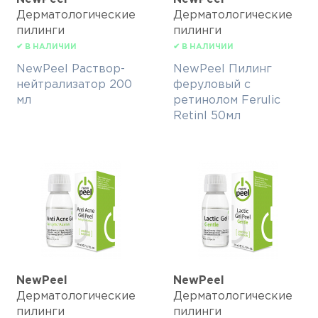
Дерматологические
Дерматологические
пилинги
пилинги
✔ В НАЛИЧИИ
✔ В НАЛИЧИИ
NewPeel Раствор-
NewPeel Пилинг
нейтрализатор 200
феруловый с
мл
ретинолом Ferulic
Retinl 50мл
NewPeel
NewPeel
Дерматологические
Дерматологические
пилинги
пилинги