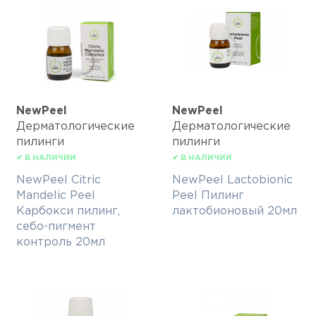
NewPeel
NewPeel
Дерматологические
Дерматологические
пилинги
пилинги
✔ В НАЛИЧИИ
✔ В НАЛИЧИИ
NewPeel Citric
NewPeel Lactobionic
Mandelic Peel
Peel Пилинг
Карбокси пилинг,
лактобионовый 20мл
себо-пигмент
контроль 20мл