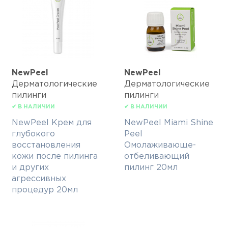
NewPeel
NewPeel
Дерматологические
Дерматологические
пилинги
пилинги
✔ В НАЛИЧИИ
✔ В НАЛИЧИИ
NewPeel Крем для
NewPeel Miami Shine
глубокого
Peel
восстановления
Омолаживающе-
кожи после пилинга
отбеливающий
и других
пилинг 20мл
агрессивных
процедур 20мл