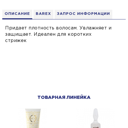
ОПИСАНИЕ
BAREX
ЗАПРОС ИНФОРМАЦИИ
Придает плотность волосам. Увлажняет и
защищает. Идеален для коротких
стрижек
ТОВАРНАЯ ЛИНЕЙКА