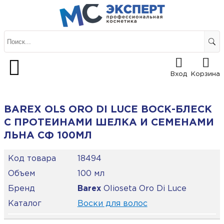
Вход
Корзина
BAREX OLS ORO DI LUCE ВОСК-БЛЕСК
С ПРОТЕИНАМИ ШЕЛКА И СЕМЕНАМИ
ЛЬНА СФ 100МЛ
Код товара
18494
Объем
100 мл
Бренд
Barex
Olioseta Oro Di Luce
Каталог
Воски для волос