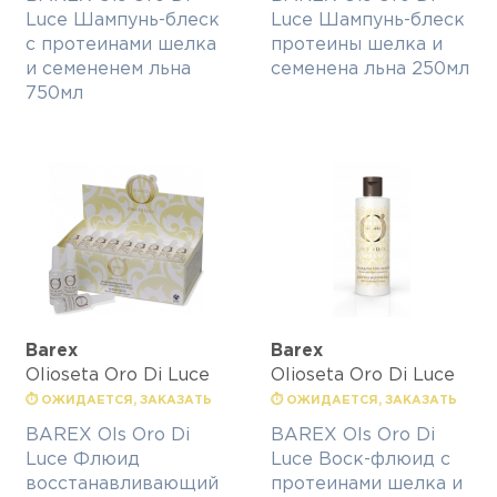
Luce Шампунь-блеск
Luce Шампунь-блеск
с протеинами шелка
протеины шелка и
и семененем льна
семенена льна 250мл
750мл
Barex
Barex
Olioseta Oro Di Luce
Olioseta Oro Di Luce
⏱ ОЖИДАЕТСЯ, ЗАКАЗАТЬ
⏱ ОЖИДАЕТСЯ, ЗАКАЗАТЬ
BAREX Ols Oro Di
BAREX Ols Oro Di
Luce Флюид
Luce Воск-флюид с
восстанавливающий
протеинами шелка и