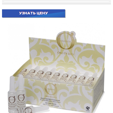
УЗНАТЬ ЦЕНУ