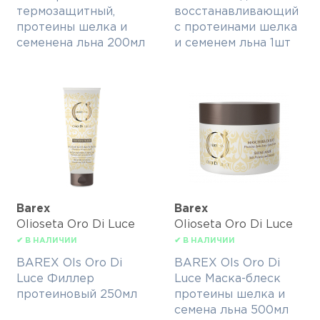
термозащитный,
восстанавливающий
протеины шелка и
с протеинами шелка
семенена льна 200мл
и семенем льна 1шт
Barex
Barex
Olioseta Oro Di Luce
Olioseta Oro Di Luce
✔ В НАЛИЧИИ
✔ В НАЛИЧИИ
BAREX Ols Oro Di
BAREX Ols Oro Di
Luce Филлер
Luce Маска-блеск
протеиновый 250мл
протеины шелка и
семена льна 500мл