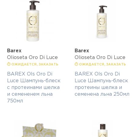
Barex
Barex
Olioseta Oro Di Luce
Olioseta Oro Di Luce
⏱ ОЖИДАЕТСЯ, ЗАКАЗАТЬ
⏱ ОЖИДАЕТСЯ, ЗАКАЗАТЬ
BAREX Ols Oro Di
BAREX Ols Oro Di
Luce Шампунь-блеск
Luce Шампунь-блеск
с протеинами шелка
протеины шелка и
и семененем льна
семенена льна 250мл
750мл