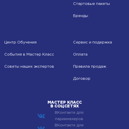
Стартовые пакеты
Бренды
Центр Обучения
Сервис и подержка
События в Мастер Класс
Оплата
Советы наших экспертов
Правила продаж
Договор
МАСТЕР КЛАСС
В СОЦСЕТЯХ
ВКонтакте для
парикмахеров
ВКонтакте для