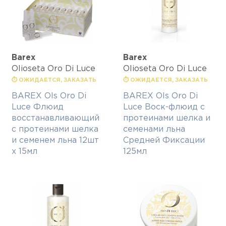
Barex
Barex
Olioseta Oro Di Luce
Olioseta Oro Di Luce
⏱ ОЖИДАЕТСЯ, ЗАКАЗАТЬ
⏱ ОЖИДАЕТСЯ, ЗАКАЗАТЬ
BAREX Ols Oro Di
BAREX Ols Oro Di
Luce Флюид
Luce Воск-флюид с
восстанавливающий
протеинами шелка и
с протеинами шелка
семенами льна
и семенем льна 12шт
Средней Фиксации
х 15мл
125мл