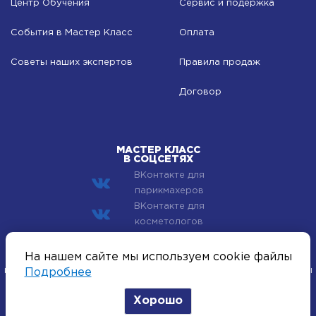
Центр Обучения
Сервис и подержка
События в Мастер Класс
Оплата
Советы наших экспертов
Правила продаж
Договор
МАСТЕР КЛАСС
В СОЦСЕТЯХ
ВКонтакте для
парикмахеров
ВКонтакте для
косметологов
© 2002–2026 Компания Мастер Класс - профессиональная
На нашем сайте мы используем cookie файлы
косметика для лица, тела и волос. Все хиты индустрии красоты
Подробнее
оптом.
Хорошо