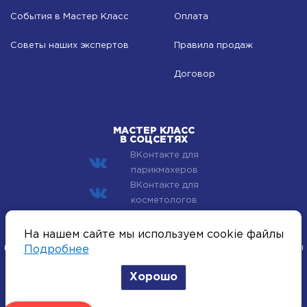
События в Мастер Класс
Оплата
Советы наших экспертов
Правила продаж
Договор
МАСТЕР КЛАСС
В СОЦСЕТЯХ
ВКонтакте для
парикмахеров
ВКонтакте для
косметологов
© 2002–2026 Компания Мастер Класс - профессиональная
На нашем сайте мы используем cookie файлы
косметика для лица, тела и волос. Все хиты индустрии красоты
Подробнее
оптом.
Хорошо
Политика конфиденциальности