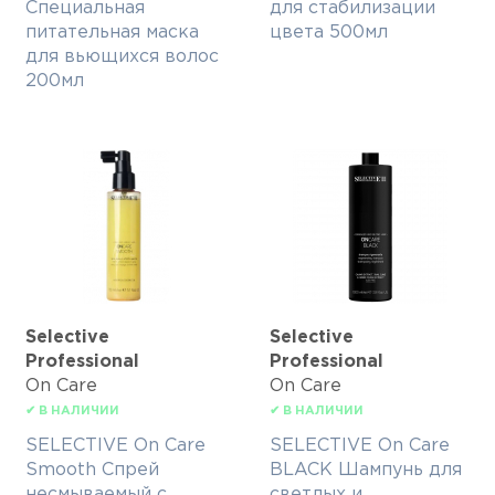
Специальная
для стабилизации
питательная маска
цвета 500мл
для вьющихся волос
200мл
Selective
Selective
Professional
Professional
On Care
On Care
✔ В НАЛИЧИИ
✔ В НАЛИЧИИ
SELECTIVE On Care
SELECTIVE On Care
Smooth Спрей
BLACK Шампунь для
несмываемый с
светлых и