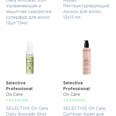
Daily Avocado Shot
Repair
Увлажняющая и
Реструктурирующий
защитная сыворотка-
лосьон для волос,
суперфуд для волос
12x13 мл
12шт*13мл
Selective
Selective
Professional
Professional
On Care
On Care
✔ В НАЛИЧИИ
✔ В НАЛИЧИИ
SELECTIVE On Care
SELECTIVE On Care
Daily Avocado Shot
Curllover Крем для