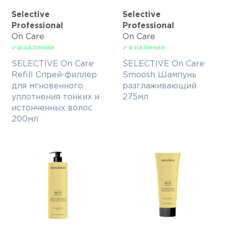
Selective
Selective
Professional
Professional
On Care
On Care
✔ В НАЛИЧИИ
✔ В НАЛИЧИИ
SELECTIVE On Care
SELECTIVE On Care
Refill Спрей-филлер
Smoosh Шампунь
для мгновенного
разглаживающий
уплотнения тонких и
275мл
истонченных волос
200мл