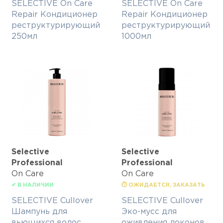
SELECTIVE On Care
SELECTIVE On Care
Repair Кондиционер
Repair Кондиционер
реструктурирующий
реструктурирующий
250мл
1000мл
Selective
Selective
Professional
Professional
On Care
On Care
✔ В НАЛИЧИИ
⏱ ОЖИДАЕТСЯ, ЗАКАЗАТЬ
SELECTIVE Cullover
SELECTIVE Cullover
Шампунь для
Эко-мусс для
вьющихся волос
оживления локонов