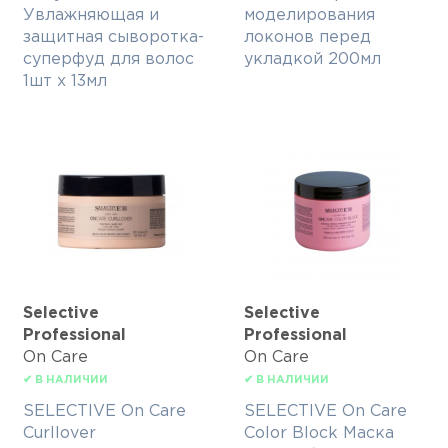
Увлажняющая и
моделирования
защитная сыворотка-
локонов перед
суперфуд для волос
укладкой 200мл
1шт х 13мл
Selective
Selective
Professional
Professional
On Care
On Care
✔ В НАЛИЧИИ
✔ В НАЛИЧИИ
SELECTIVE On Care
SELECTIVE On Care
Curllover
Color Block Маска