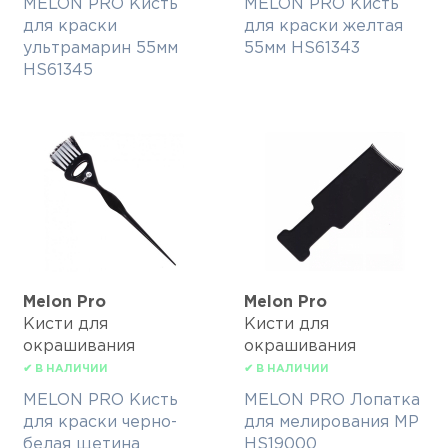
MELON PRO Кисть
MELON PRO Кисть
для краски
для краски желтая
ультрамарин 55мм
55мм HS61343
HS61345
Melon Pro
Melon Pro
Кисти для
Кисти для
окрашивания
окрашивания
✔ В НАЛИЧИИ
✔ В НАЛИЧИИ
MELON PRO Кисть
MELON PRO Лопатка
для краски черно-
для мелирования МР
белая щетина
HS19000