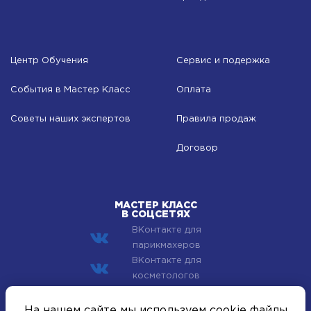
Центр Обучения
Сервис и подержка
События в Мастер Класс
Оплата
Советы наших экспертов
Правила продаж
Договор
МАСТЕР КЛАСС
В СОЦСЕТЯХ
ВКонтакте для
парикмахеров
ВКонтакте для
косметологов
© 2002–2026 Компания Мастер Класс - профессиональная
На нашем сайте мы используем cookie файлы