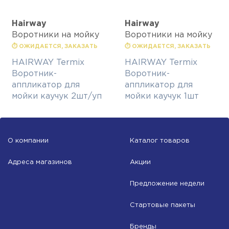
Hairway
Hairway
Воротники на мойку
Воротники на мойку
⏱ ОЖИДАЕТСЯ, ЗАКАЗАТЬ
⏱ ОЖИДАЕТСЯ, ЗАКАЗАТЬ
HAIRWAY Termix
HAIRWAY Termix
Воротник-
Воротник-
аппликатор для
аппликатор для
мойки каучук 2шт/уп
мойки каучук 1шт
О компании
Каталог товаров
Адреса магазинов
Акции
Предложение недели
Стартовые пакеты
Бренды