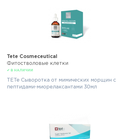
Tete Cosmeceutical
Фитостволовые клетки
✔ В НАЛИЧИИ
TETe Сыворотка от мимических морщин с
пептидами-миорелаксантами 30мл