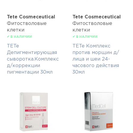
Tete Cosmeceutical
Tete Cosmeceutical
Фитостволовые
Фитостволовые
клетки
клетки
✔ В НАЛИЧИИ
✔ В НАЛИЧИИ
TETe
TETe Комплекс
Депигментирующая
против морщин д/
сыворотка.Комплекс
лица и шеи 24-
д/коррекции
часового действия
пигментации 30мл
30мл