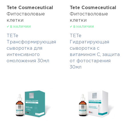
Tete Cosmeceutical
Tete Cosmeceutical
Фитостволовые
Фитостволовые
клетки
клетки
✔ В НАЛИЧИИ
✔ В НАЛИЧИИ
TETe
TETe
Трансформирующая
Гидратирующая
сыворотка для
сыворотка с
интенсивного
витамином С, защита
омоложения 30мл
от фотостарения
30мл