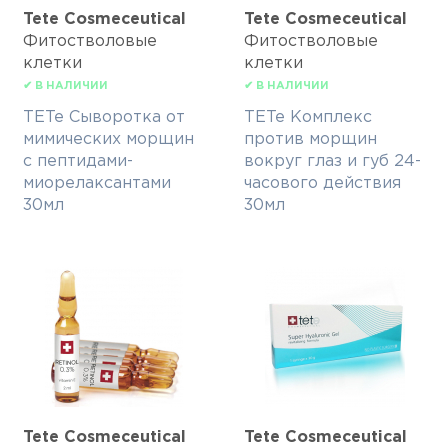
Tete Cosmeceutical
Tete Cosmeceutical
Фитостволовые
Фитостволовые
клетки
клетки
✔ В НАЛИЧИИ
✔ В НАЛИЧИИ
TETe Сыворотка от
TETe Комплекс
мимических морщин
против морщин
с пептидами-
вокруг глаз и губ 24-
миорелаксантами
часового действия
30мл
30мл
Tete Cosmeceutical
Tete Cosmeceutical