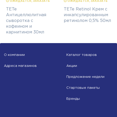
⏱ ОЖИДАЕТСЯ, ЗАКАЗАТЬ
⏱ ОЖИДАЕТСЯ, ЗАКАЗАТЬ
TETe
TETe Retinol Крем с
Антицеллюлитная
инкапсулированным
сыворотка с
ретинолом 0,5% 50мл
кофеином и
карнитином 30мл
О компании
Каталог товаров
Адреса магазинов
Акции
Предложение недели
Стартовые пакеты
Бренды