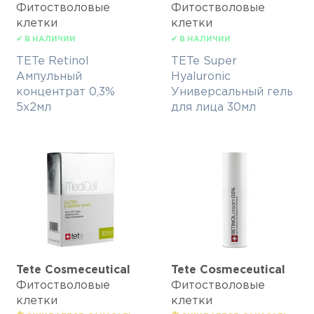
Фитостволовые
Фитостволовые
клетки
клетки
✔ В НАЛИЧИИ
✔ В НАЛИЧИИ
TETe Retinol
TETe Super
Ампульный
Hyaluronic
концентрат 0,3%
Универсальный гель
5х2мл
для лица 30мл
Tete Cosmeceutical
Tete Cosmeceutical
Фитостволовые
Фитостволовые
клетки
клетки