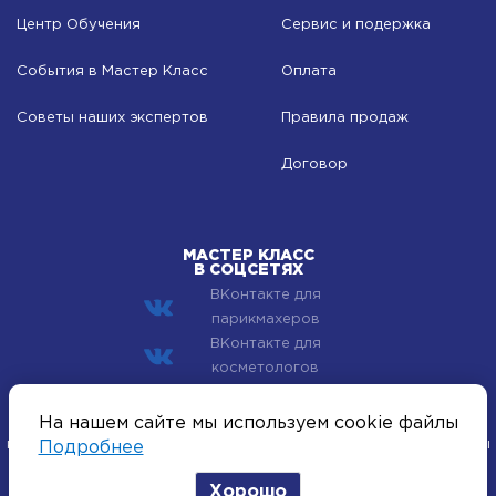
Центр Обучения
Сервис и подержка
События в Мастер Класс
Оплата
Советы наших экспертов
Правила продаж
Договор
МАСТЕР КЛАСС
В СОЦСЕТЯХ
ВКонтакте для
парикмахеров
ВКонтакте для
косметологов
© 2002–2026 Компания Мастер Класс - профессиональная
На нашем сайте мы используем cookie файлы
косметика для лица, тела и волос. Все хиты индустрии красоты
Подробнее
оптом.
Хорошо