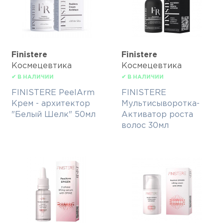
Finisterе
Finisterе
Космецевтика
Космецевтика
✔ В НАЛИЧИИ
✔ В НАЛИЧИИ
FINISTERE PeelArm
FINISTERE
Крем - архитектор
Мультисыворотка-
"Белый Шелк" 50мл
Активатор роста
волос 30мл