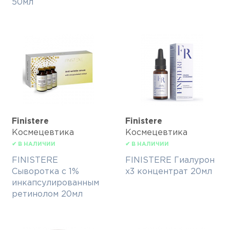
50мл
Finisterе
Finisterе
Космецевтика
Космецевтика
✔ В НАЛИЧИИ
✔ В НАЛИЧИИ
FINISTERE
FINISTERE Гиалурон
Сыворотка с 1%
х3 концентрат 20мл
инкапсулированным
ретинолом 20мл