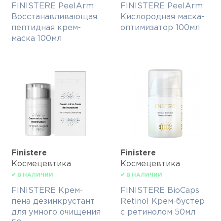
FINISTERE PeelArm
FINISTERE PeelArm
Восcтанавливающая
Кислородная маска-
пептидная крем-
оптимизатор 100мл
маска 100мл
Finisterе
Finisterе
Космецевтика
Космецевтика
✔ В НАЛИЧИИ
✔ В НАЛИЧИИ
FINISTERE Крем-
FINISTERE BioCaps
пена дезинкрустант
Retinol Крем-бустер
для умного очищения
с ретинолом 50мл