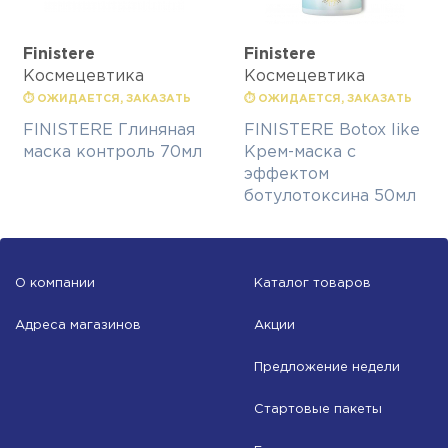
Finisterе
Finisterе
Космецевтика
Космецевтика
⏱ ОЖИДАЕТСЯ, ЗАКАЗАТЬ
⏱ ОЖИДАЕТСЯ, ЗАКАЗАТЬ
FINISTERE Глиняная
FINISTERE Botox like
маска контроль 70мл
Крем-маска с
эффектом
ботулотоксина 50мл
О компании
Каталог товаров
Адреса магазинов
Акции
Предложение недели
Стартовые пакеты