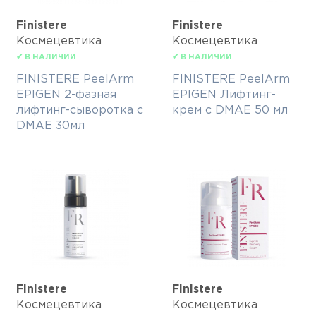
Finisterе
Finisterе
Космецевтика
Космецевтика
✔ В НАЛИЧИИ
✔ В НАЛИЧИИ
FINISTERE PeelArm
FINISTERE PeelArm
EPIGEN 2-фазная
EPIGEN Лифтинг-
лифтинг-сыворотка с
крем с DMAE 50 мл
DMAE 30мл
Finisterе
Finisterе
Космецевтика
Космецевтика