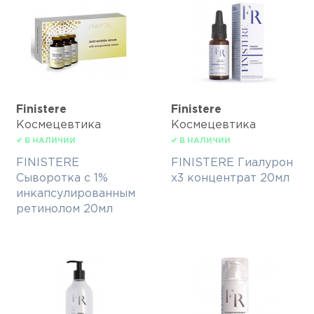
Finisterе
Finisterе
Космецевтика
Космецевтика
✔ В НАЛИЧИИ
✔ В НАЛИЧИИ
FINISTERE
FINISTERE Гиалурон
Сыворотка с 1%
х3 концентрат 20мл
инкапсулированным
ретинолом 20мл