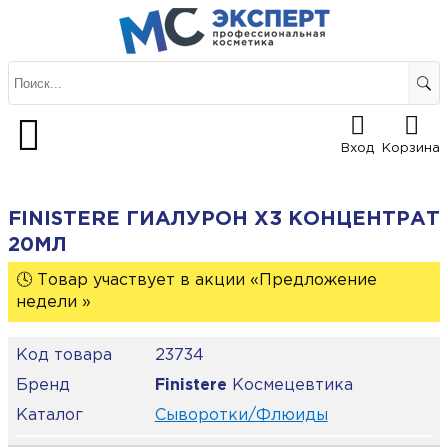
Вход
Корзина
FINISTERE ГИАЛУРОН Х3 КОНЦЕНТРАТ
20МЛ
🕓 Товар участвует в акции «Предложение
недели »
Код товара
23734
Бренд
Finisterе
Космецевтика
Каталог
Сыворотки/Флюиды