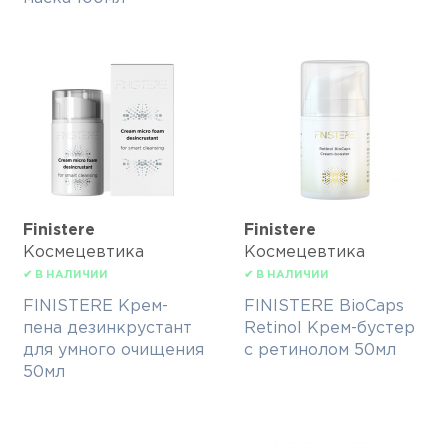
Finisterе
Finisterе
Космецевтика
Космецевтика
✔ В НАЛИЧИИ
✔ В НАЛИЧИИ
FINISTERE Крем-
FINISTERE BioCaps
пена дезинкрустант
Retinol Крем-бустер
для умного очищения
с ретинолом 50мл
50мл