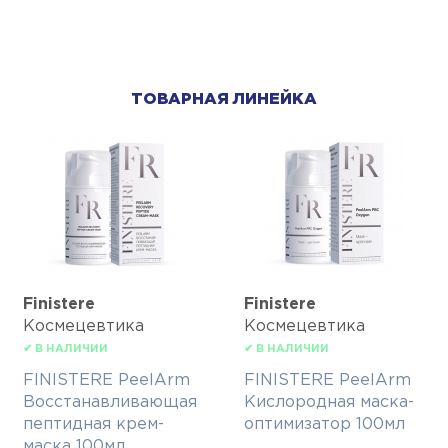
ТОВАРНАЯ ЛИНЕЙКА
Finisterе
Finisterе
Космецевтика
Космецевтика
✔ В НАЛИЧИИ
✔ В НАЛИЧИИ
FINISTERE PeelArm
FINISTERE PeelArm
Восcтанавливающая
Кислородная маска-
пептидная крем-
оптимизатор 100мл
маска 100мл