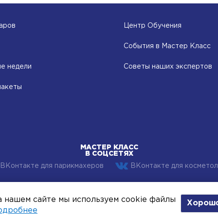
аров
Центр Обучения
События в Мастер Класс
е недели
Советы наших экспертов
пакеты
МАСТЕР КЛАСС
В СОЦСЕТЯХ
ВКонтакте для парикмахеров
ВКонтакте для косметол
2026 Компания Мастер Класс - профессиональная косметика д
 нашем сайте мы используем cookie файлы
Хорош
тела и волос. Все хиты индустрии красоты оптом.
одробнее