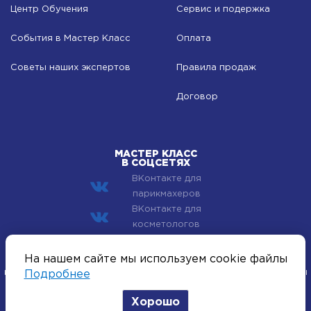
Центр Обучения
Сервис и подержка
События в Мастер Класс
Оплата
Советы наших экспертов
Правила продаж
Договор
МАСТЕР КЛАСС
В СОЦСЕТЯХ
ВКонтакте для
парикмахеров
ВКонтакте для
косметологов
© 2002–2026 Компания Мастер Класс - профессиональная
На нашем сайте мы используем cookie файлы
косметика для лица, тела и волос. Все хиты индустрии красоты
Подробнее
оптом.
Хорошо