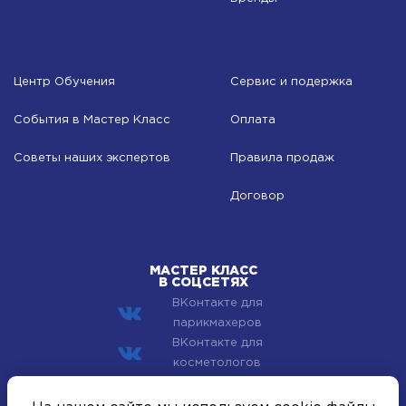
Центр Обучения
Сервис и подержка
События в Мастер Класс
Оплата
Советы наших экспертов
Правила продаж
Договор
МАСТЕР КЛАСС
В СОЦСЕТЯХ
ВКонтакте для
парикмахеров
ВКонтакте для
косметологов
© 2002–2026 Компания Мастер Класс - профессиональная