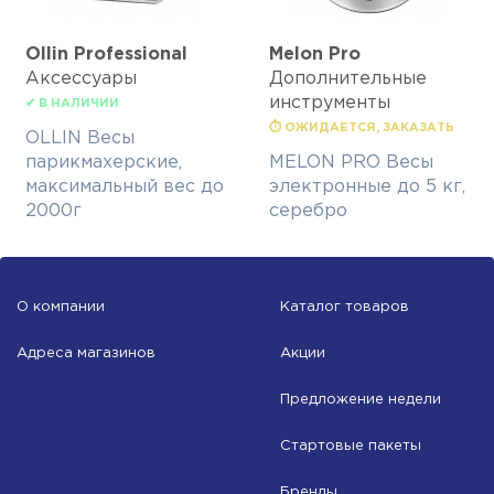
Ollin Professional
Melon Pro
Аксессуары
Дополнительные
инструменты
✔ В НАЛИЧИИ
⏱ ОЖИДАЕТСЯ, ЗАКАЗАТЬ
OLLIN Весы
парикмахерские,
MELON PRO Весы
максимальный вес до
электронные до 5 кг,
2000г
серебро
О компании
Каталог товаров
Адреса магазинов
Акции
Предложение недели
Стартовые пакеты
Бренды