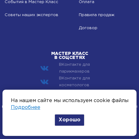
События в Мастер Класс
Оплата
Советы наших экспертов
Правила продаж
Договор
МАСТЕР КЛАСС
В СОЦСЕТЯХ
ВКонтакте для
парикмахеров
ВКонтакте для
косметологов
© 2002–2026 Компания Мастер Класс - профессиональная
На нашем сайте мы используем cookie файлы
косметика для лица, тела и волос. Все хиты индустрии красоты
Подробнее
оптом.
Хорошо
Политика конфиденциальности
Согласие на получение рассылок