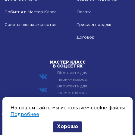
События в Мастер Класс
Оплата
Советы наших экспертов
Правила продаж
Договор
МАСТЕР КЛАСС
В СОЦСЕТЯХ
ВКонтакте для
парикмахеров
ВКонтакте для
косметологов
© 2002–2026 Компания Мастер Класс - профессиональная
На нашем сайте мы используем cookie файлы
косметика для лица, тела и волос. Все хиты индустрии красоты
Подробнее
оптом.
Хорошо
Политика конфиденциальности