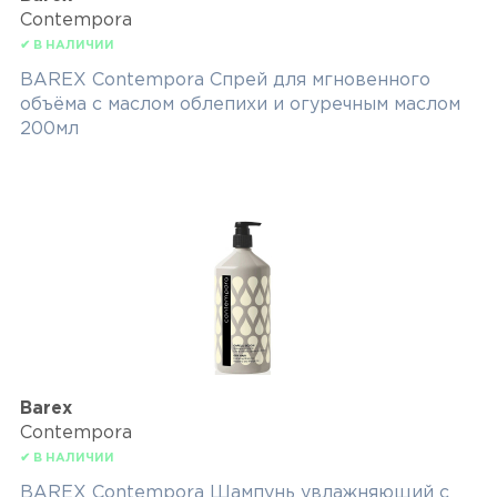
Contempora
✔ В НАЛИЧИИ
BAREX Contempora Спрей для мгновенного
объёма с маслом облепихи и огуречным маслом
200мл
Barex
Contempora
✔ В НАЛИЧИИ
BAREX Contempora Шампунь увлажняющий с