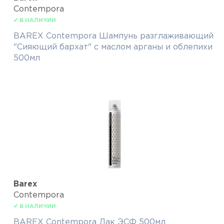
Contempora
✔ В НАЛИЧИИ
BAREX Contempora Шампунь разглаживающий
"Сияющий бархат" с маслом арганы и облепихи
500мл
Barex
Contempora
✔ В НАЛИЧИИ
BAREX Contempora Лак ЭСФ 500мл