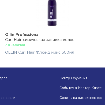
Ollin Professional
Curl Hair химическая завивка волос
✔ В НАЛИЧИИ
OLLIN Curl Hair Флюид микс 500мл
аров
Центр Обучения
События в Мастер Класс
е недели
Советы наших экспертов