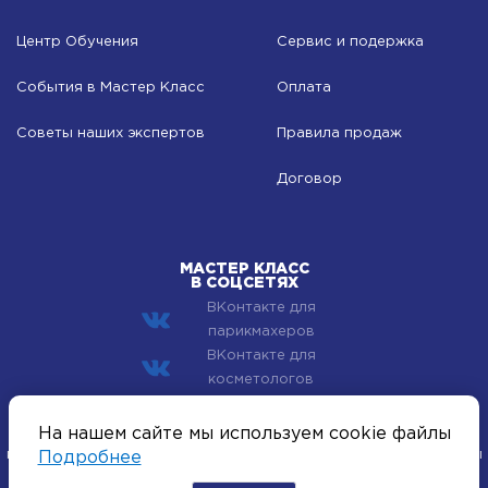
Центр Обучения
Сервис и подержка
События в Мастер Класс
Оплата
Советы наших экспертов
Правила продаж
Договор
МАСТЕР КЛАСС
В СОЦСЕТЯХ
ВКонтакте для
парикмахеров
ВКонтакте для
косметологов
© 2002–2026 Компания Мастер Класс - профессиональная
На нашем сайте мы используем cookie файлы
косметика для лица, тела и волос. Все хиты индустрии красоты
Подробнее
оптом.