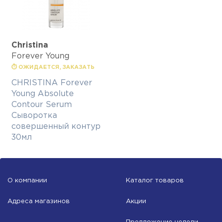
Christina
Forever Young
⏱ ОЖИДАЕТСЯ, ЗАКАЗАТЬ
CHRISTINA Forever
Young Absolute
Contour Serum
Сыворотка
совершенный контур
30мл
О компании
Каталог товаров
Адреса магазинов
Акции