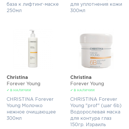
база к лифтинг-маске
для уплотнения кожи
250мл
300мл
Christina
Christina
Forever Young
Forever Young
✔ В НАЛИЧИИ
✔ В НАЛИЧИИ
CHRISTINA Forever
CHRISTINA Forever
Young Молочко
Young "prof" (шаг 6b)
нежное очищающее
Водорослевая маска
300мл
для контура глаз
150гр. Израиль