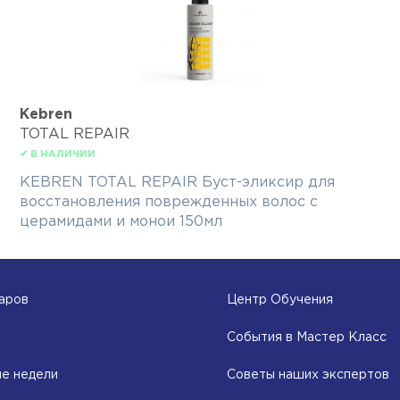
Kebren
TOTAL REPAIR
✔ В НАЛИЧИИ
KEBREN TOTAL REPAIR Буст-эликсир для
восстановления поврежденных волос с
церамидами и монои 150мл
аров
Центр Обучения
События в Мастер Класс
е недели
Советы наших экспертов