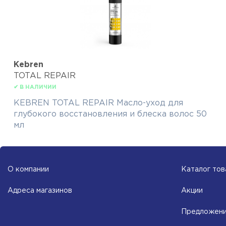
Kebren
TOTAL REPAIR
✔ В НАЛИЧИИ
KEBREN TOTAL REPAIR Масло-уход для
глубокого восстановления и блеска волос 50
мл
О компании
Каталог тов
Адреса магазинов
Акции
Предложени