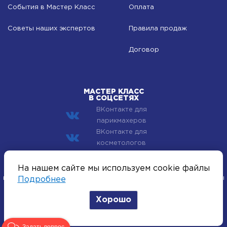
События в Мастер Класс
Оплата
Советы наших экспертов
Правила продаж
Договор
МАСТЕР КЛАСС
В СОЦСЕТЯХ
ВКонтакте для
парикмахеров
ВКонтакте для
косметологов
© 2002–2026 Компания Мастер Класс - профессиональная
На нашем сайте мы используем cookie файлы
косметика для лица, тела и волос. Все хиты индустрии красоты
Подробнее
оптом.
Хорошо
Политика конфиденциальности
Согласие на получение рассылок