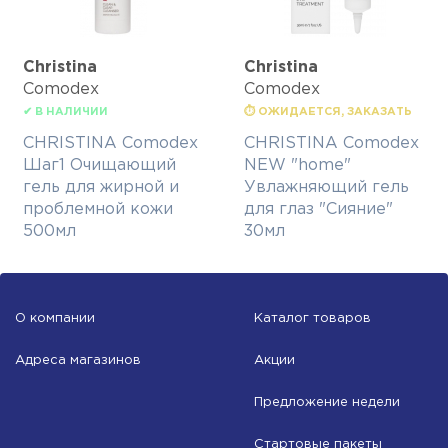
Christina
Christina
Comodex
Comodex
✔ В НАЛИЧИИ
⏱ ОЖИДАЕТСЯ, ЗАКАЗАТЬ
CHRISTINA Comodex
CHRISTINA Comodex
Шаг1 Очищающий
NEW "home"
гель для жирной и
Увлажняющий гель
проблемной кожи
для глаз "Сияние"
500мл
30мл
О компании
Каталог товаров
Адреса магазинов
Акции
Предложение недели
Стартовые пакеты