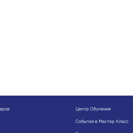
аров
Центр Обучения
События в Мастер Класс