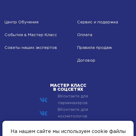
Центр Обучения
Сервис и подержка
События в Мастер Класс
Оплата
Советы наших экспертов
Правила продаж
Договор
МАСТЕР КЛАСС
В СОЦСЕТЯХ
ВКонтакте для
парикмахеров
ВКонтакте для
косметологов
© 2002–2026 Компания Мастер Класс - профессиональная
На нашем сайте мы используем cookie файлы