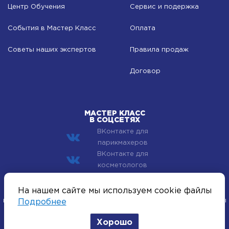
Центр Обучения
Сервис и подержка
События в Мастер Класс
Оплата
Советы наших экспертов
Правила продаж
Договор
МАСТЕР КЛАСС
В СОЦСЕТЯХ
ВКонтакте для
парикмахеров
ВКонтакте для
косметологов
© 2002–2026 Компания Мастер Класс - профессиональная
На нашем сайте мы используем cookie файлы
косметика для лица, тела и волос. Все хиты индустрии красоты
Подробнее
оптом.
Хорошо