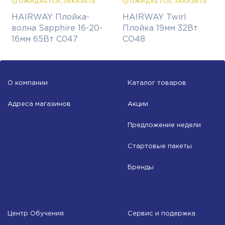
⏱ ОЖИДАЕТСЯ, ЗАКАЗАТЬ
⏱ ОЖИДАЕТСЯ, ЗАКАЗАТЬ
HAIRWAY Плойка-
HAIRWAY Twirl
волна Sapphire 16-20-
Плойка 19мм 32Вт
16мм 65Вт С047
СО48
О компании
Каталог товаров
Адреса магазинов
Акции
Предложение недели
Стартовые пакеты
Бренды
Центр Обучения
Сервис и подержка