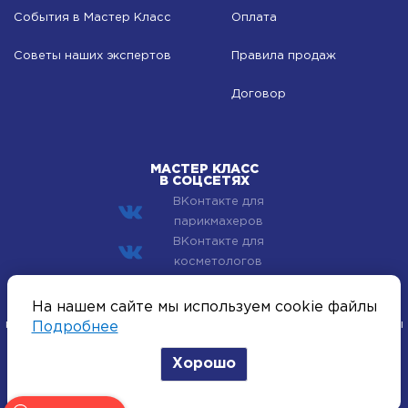
События в Мастер Класс
Оплата
Советы наших экспертов
Правила продаж
Договор
МАСТЕР КЛАСС
В СОЦСЕТЯХ
ВКонтакте для
парикмахеров
ВКонтакте для
косметологов
© 2002–2026 Компания Мастер Класс - профессиональная
На нашем сайте мы используем cookie файлы
косметика для лица, тела и волос. Все хиты индустрии красоты
Подробнее
оптом.
Хорошо
Политика конфиденциальности
Согласие на получение рассылок