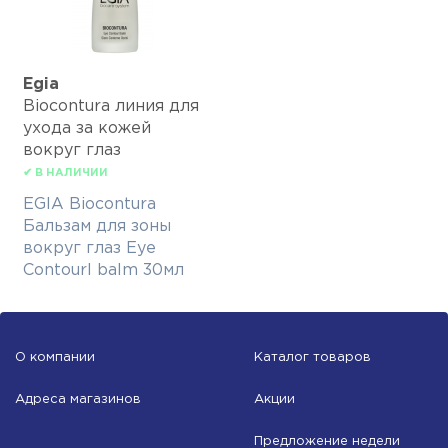
Egia
Biocontura линия для
ухода за кожей
вокруг глаз
✔ В НАЛИЧИИ
EGIA Biocontura
Бальзам для зоны
вокруг глаз Eye
Contourl balm 30мл
О компании
Каталог товаров
Адреса магазинов
Акции
Предложение недели