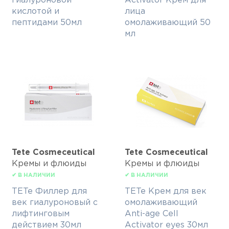
гиалуроновой
Activator Крем для
кислотой и
лица
пептидами 50мл
омолаживающий 50
мл
Tete Cosmeceutical
Tete Cosmeceutical
Кремы и флюиды
Кремы и флюиды
✔ В НАЛИЧИИ
✔ В НАЛИЧИИ
TETe Филлер для
TETe Крем для век
век гиалуроновый с
омолаживающий
лифтинговым
Anti-age Cell
действием 30мл
Activator eyes 30мл