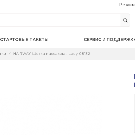
Режим
СТАРТОВЫЕ ПАКЕТЫ
СЕРВИС И ПОДДЕРЖК
тки
HAIRWAY Щетка массажная Lady 08132