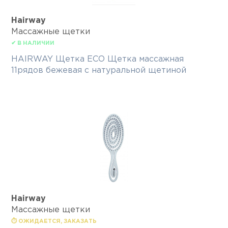
Hairway
Массажные щетки
✔ В НАЛИЧИИ
HAIRWAY Щетка ECO Щетка массажная
11рядов бежевая с натуральной щетиной
Hairway
Массажные щетки
⏱ ОЖИДАЕТСЯ, ЗАКАЗАТЬ