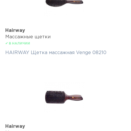
Hairway
Массажные щетки
✔ В НАЛИЧИИ
HAIRWAY Щетка массажная Venge 08210
Hairway