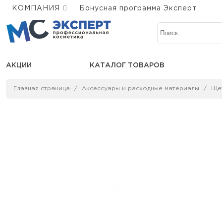
КОМПАНИЯ
Бонусная программа Эксперт
АКЦИИ
КАТАЛОГ ТОВАРОВ
Главная страница
Аксессуары и расходные материалы
Ще