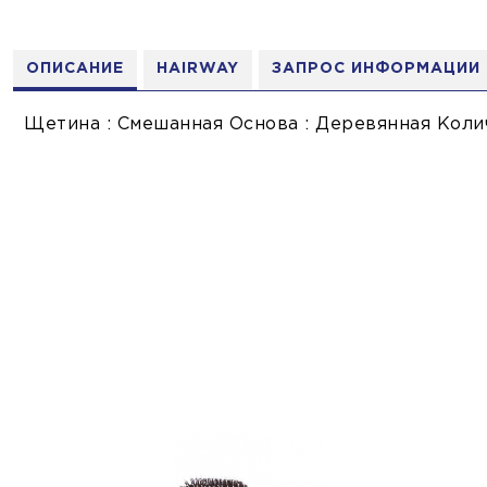
ОПИСАНИЕ
HAIRWAY
ЗАПРОС ИНФОРМАЦИИ
Щетина : Смешанная Основа : Деревянная Колич