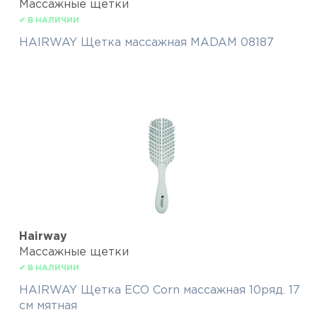
Массажные щетки
✔ В НАЛИЧИИ
HAIRWAY Щетка массажная MADAM 08187
Hairway
Массажные щетки
✔ В НАЛИЧИИ
HAIRWAY Щетка ECO Corn массажная 10ряд. 17
см мятная