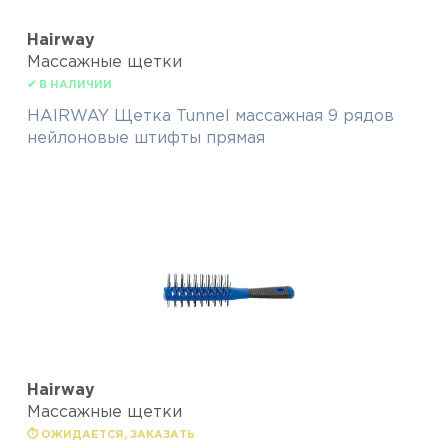
Hairway
Массажные щетки
✔ В НАЛИЧИИ
HAIRWAY Щетка Tunnel массажная 9 рядов
нейлоновые штифты прямая
Hairway
Массажные щетки
⏱ ОЖИДАЕТСЯ, ЗАКАЗАТЬ