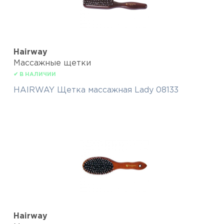
Hairway
Массажные щетки
✔ В НАЛИЧИИ
HAIRWAY Щетка массажная Lady 08133
Hairway