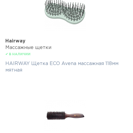
Hairway
Массажные щетки
✔ В НАЛИЧИИ
HAIRWAY Щетка ECO Avena массажная 118мм
мятная