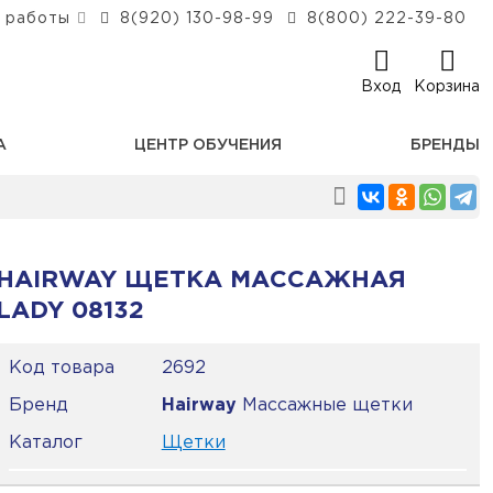
 работы
8(920) 130-98-99
8(800) 222-39-80
Вход
Корзина
А
ЦЕНТР ОБУЧЕНИЯ
БРЕНДЫ
HAIRWAY ЩЕТКА МАССАЖНАЯ
LADY 08132
Код товара
2692
Бренд
Hairway
Массажные щетки
Каталог
Щетки