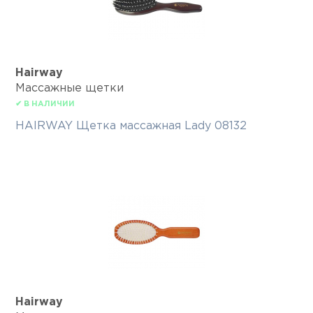
Hairway
Массажные щетки
✔ В НАЛИЧИИ
HAIRWAY Щетка массажная Lady 08132
Hairway