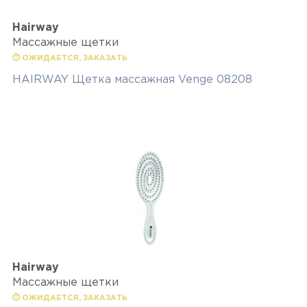
Hairway
Массажные щетки
⏱ ОЖИДАЕТСЯ, ЗАКАЗАТЬ
HAIRWAY Щетка массажная Venge 08208
Hairway
Массажные щетки
⏱ ОЖИДАЕТСЯ, ЗАКАЗАТЬ