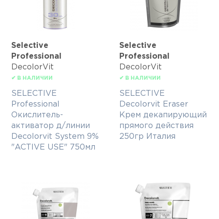
Selective
Selective
Professional
Professional
DecolorVit
DecolorVit
✔ В НАЛИЧИИ
✔ В НАЛИЧИИ
SELECTIVE
SELECTIVE
Professional
Decolorvit Eraser
Окислитель-
Крем декапирующий
активатор д/линии
прямого действия
Decolorvit System 9%
250гр Италия
"ACTIVE USE" 750мл