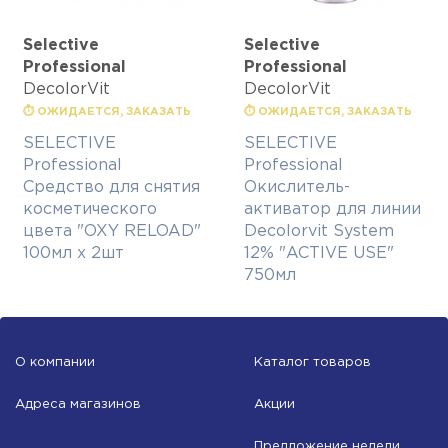
Selective
Selective
Professional
Professional
DecolorVit
DecolorVit
⏱ ОЖИДАЕТСЯ, ЗАКАЗАТЬ
⏱ ОЖИДАЕТСЯ, ЗАКАЗАТЬ
SELECTIVE
SELECTIVE
Professional
Professional
Средство для снятия
Окислитель-
косметического
активатор для линии
цвета "OXY RELOAD"
Decolorvit System
100мл х 2шт
12% "ACTIVE USE"
750мл
О компании
Каталог товаров
Адреса магазинов
Акции
Предложение недели