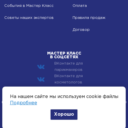
События в Мастер Класс
Оплата
Советы наших экспертов
Правила продаж
Договор
МАСТЕР КЛАСС
В СОЦСЕТЯХ
ВКонтакте для
парикмахеров
ВКонтакте для
косметологов
© 2002–2026 Компания Мастер Класс - профессиональная
На нашем сайте мы используем cookie файлы
косметика для лица, тела и волос. Все хиты индустрии красоты
Подробнее
оптом.
Хорошо
Политика конфиденциальности
Согласие на получение рассылок