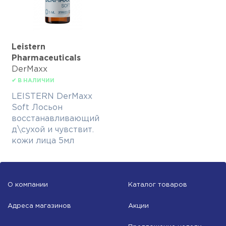
Leistern
Pharmaceuticals
DerMaxx
✔ В НАЛИЧИИ
LEISTERN DerMaxx
Soft Лосьон
восстанавливающий
д\сухой и чувствит.
кожи лица 5мл
О компании
Каталог товаров
Адреса магазинов
Акции