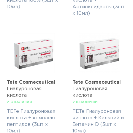
кислота 100% (3шт х
кислота +
10мл)
Антиоксиданты (3шт
х 10мл)
Tete Cosmeceutical
Tete Cosmeceutical
Гиалуроновая
Гиалуроновая
кислота
кислота
✔ В НАЛИЧИИ
✔ В НАЛИЧИИ
TETe Гиалуроновая
TETe Гиалуроновая
кислота + комплекс
кислота + Кальций и
пептидов (3шт х
Витамин D (3шт х
10мл)
10мл)