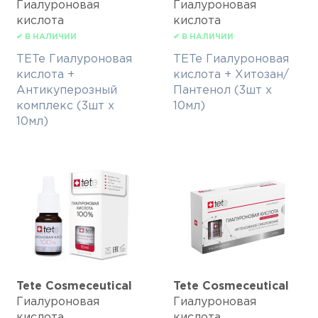
Гиалуроновая
Гиалуроновая
кислота
кислота
✔ В НАЛИЧИИ
✔ В НАЛИЧИИ
TETe Гиалуроновая
TETe Гиалуроновая
кислота +
кислота + Хитозан/
Антикуперозный
Пантенол (3шт х
комплекс (3шт х
10мл)
10мл)
Tete Cosmeceutical
Tete Cosmeceutical
Гиалуроновая
Гиалуроновая
кислота
кислота