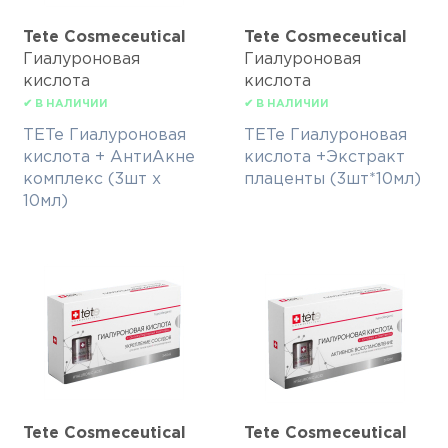
Tete Cosmeceutical
Tete Cosmeceutical
Гиалуроновая
Гиалуроновая
кислота
кислота
✔ В НАЛИЧИИ
✔ В НАЛИЧИИ
TETe Гиалуроновая
TETe Гиалуроновая
кислота + АнтиАкне
кислота +Экстракт
комплекс (3шт х
плаценты (3шт*10мл)
10мл)
Tete Cosmeceutical
Tete Cosmeceutical