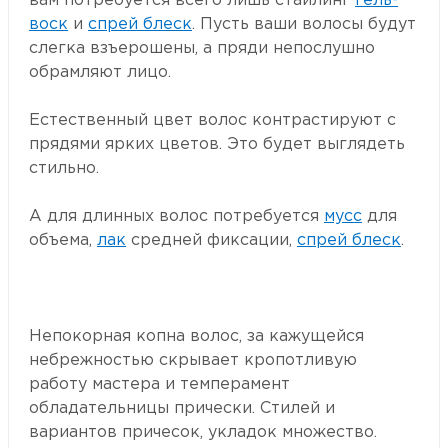
вам потребуется всего лишь стайлинг
гель-
воск
и
спрей блеск
. Пусть ваши волосы будут
слегка взъерошены, а пряди непослушно
обрамляют лицо.
Естественный цвет волос контрастируют с
прядями ярких цветов. Это будет выглядеть
стильно.
А для длинных волос потребуется
мусс
для
объема,
лак
средней фиксации,
спрей блеск
.
Непокорная копна волос, за кажущейся
небрежностью скрывает кропотливую
работу мастера и темперамент
обладательницы прически. Стилей и
вариантов причесок, укладок множество.